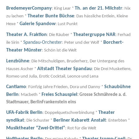
BredemeyerCompany
Th. an der 21. Milchstr
: King Lear *
: Nix
Theater Bunte Büchse
zu lachen *
: Das hässliche Entlein, Kleine
Galerie Spandow
Hexe *
: Lust Punkt
Theater A. Fraktion
Theatergruppe NAR
: Die Räuber *
: Ferhad
Spandau-Orchester
Borchert-
ile Sirin *
: Peter und der Wolf *
Theater Münster
: Schön ist die Welt
Lenzbühne
: Die Mitschuldigen, Bruderherz, Der Untergang des
Altstadt Theater Spandau
Hauses Ascher *
: Die Drei Musketiere,
Romeo und Julia, Erotic Cocktail, Leonce und Lena
Cantiamo
Schaubühne
: Fünfzig Jahre Frieden, Dora und Danny *
Berlin
Freies Schauspiel
: Macbeth *
: Grosse Schmährede a. d.
Stadtmauer, BerlinFrankenstein eins
UFA-Fabrik Berlin
Theater
: Doppelquetschverbindung *
syndikat
Berliner Kabarett Anstalt
; Die Schuster *
: Enterbten *
Musiktheater “Zwei-Drittel“
: Rot für die Welt