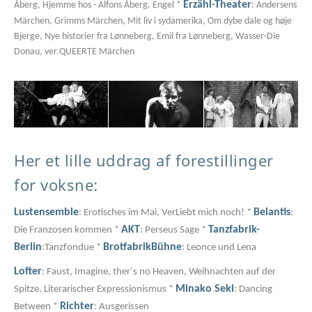
Erzähl-Theater
Åberg, Hjemme hos - Alfons Åberg, Engel *
: Andersens
Märchen, Grimms Märchen, Mit liv i sydamerika, Om dybe dale og høje
Bjerge, Nye historier fra Lønneberg, Emil fra Lønneberg, Wasser-Die
Donau, ver.QUEERTE Märchen
Her et lille uddrag af forestillinger
for voksne:
Lustensemble
Belantis
: Erotisches im Mai, VerLiebt mich noch! *
:
AKT
Tanzfabrik-
Die Franzosen kommen *
: Perseus Sage *
Berlin
BrotfabrikBühne
:Tanzfondue *
: Leonce und Lena
Lofter
: Faust, Imagine, ther´s no Heaven, Weihnachten auf der
Minako Seki
Spitze, Literarischer Expressionismus *
: Dancing
Richter
Between *
: Ausgerissen