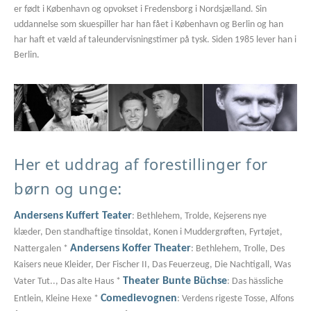
er født i København og opvokset i Fredensborg i Nordsjælland. Sin
uddannelse som skuespiller har han fået i København og Berlin og han
har haft et væld af taleundervisningstimer på tysk. Siden 1985 lever han i
Berlin.
Her et uddrag af forestillinger for
børn og unge:
Andersens Kuffert Teater
: Bethlehem, Trolde, Kejserens nye
klæder, Den standhaftige tinsoldat, Konen i Muddergrøften, Fyrtøjet,
Andersens Koffer Theater
Nattergalen *
: Bethlehem, Trolle, Des
Kaisers neue Kleider, Der Fischer II, Das Feuerzeug, Die Nachtigall, Was
Theater Bunte Büchse
Vater Tut.., Das alte Haus *
: Das hässliche
Comedievognen
Entlein, Kleine Hexe *
: Verdens rigeste Tosse, Alfons