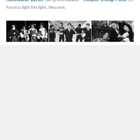
Hoftheater Berlin
Theater tromp-l´oeil
: Der grüne Kakadu *
: Dr.
Faustus light the light, Woyzeck.
Her et lille uddrag af instruktioner:
Berlin
: Mein Leben in Südamerika, Neue Geschichten aus
Lønneberg, Jütländische Kaffeetafeln, Das kleine Haus, Ungariske
Riddermärchen, Heute, Kinder wird´s was geben, Heute, Kinder wird
´s nichts geben, LustVoll II, Zur Gast bei H. C. Andersen, Woyzeck,
Perseus Sage, Der fliegende Koffer, LustVoll, Sterntaler, Leonce und
Frankfurt Main
Lena, Das hässliche Entlein, Kalle Kuckucks Reise *
:
Münster
Valby
Europaeiske historier *
: Der Junge im Bus *
:
Prinsessen på ærten
I slutfirserne har han spillet med i en del tyske TVserier: Praxis
Bülowbogen, Die Wichers von nebenan, Molle mit Korn. . . Serier