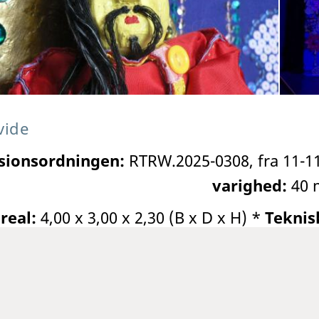
vide
sionsordningen:
RTRW.2025-0308, fra 11-11
varighed:
40 
areal:
4,00 x 3,00 x 2,30 (B x D x H) *
Teknis
Aldersgruppe:
3-9 år o