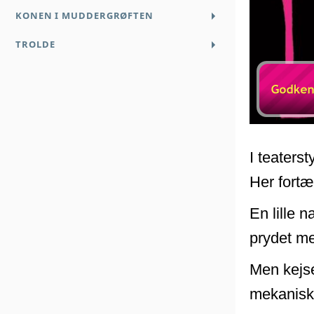
KONEN I MUDDERGRØFTEN
TROLDE
I teaterst
Her fortæ
En lille n
prydet me
Men kejse
mekaniske