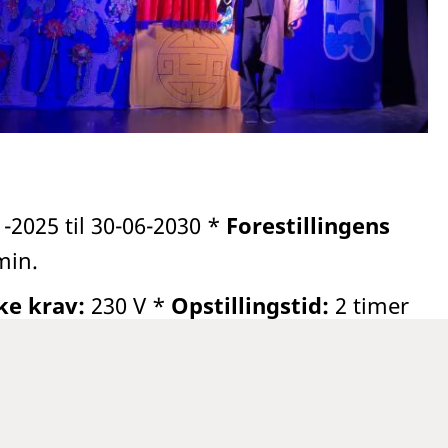
-2025 til 30-06-2030 *
Forestillingens
min.
ke krav:
230 V *
Opstillingstid:
2 timer
g deres voksne