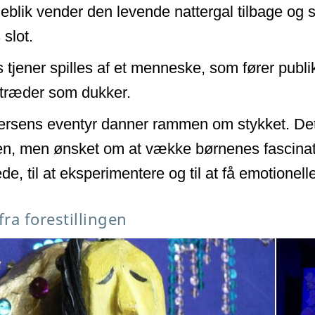
øjeblik vender den levende nattergal tilbage og 
 slot.
 tjener spilles af et menneske, som fører pub
ptræder som dukker.
rsens eventyr danner rammen om stykket. Det 
en, men ønsket om at vække børnenes fascinatio
de, til at eksperimentere og til at få emotionell
fra forestillingen