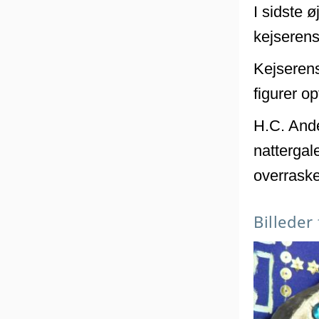
I sidste 
kejserens
Kejserens
figurer o
H.C. Ande
nattergal
overraske
Billeder 